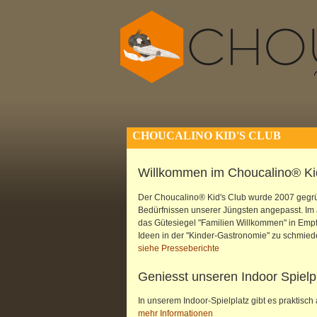
CHOUCALINO KID'S CLUB
Willkommen im Choucalino® Ki
Der Choucalino® Kid's Club wurde 2007 gegrü
Bedürfnissen unserer Jüngsten angepasst. Im
das Gütesiegel "Familien Willkommen" in Empf
Ideen in der "Kinder-Gastronomie" zu schmied
siehe Presseberichte
Geniesst unseren Indoor Spielp
In unserem Indoor-Spielplatz gibt es praktisch 
mehr Informationen