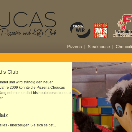
Pizzeria |
Steakhouse |
Choucal
d's Club
ndet und wird ständig den neuen
 Jahre 2009 konnte die Pizzeria Choucas
ang nehmen und ist bis heute bestrebt neue
en.
latz
alles - überzeugen Sie sich selbst...