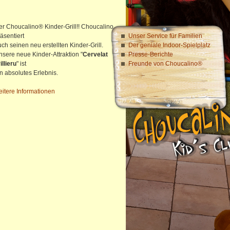
er Choucalino® Kinder-Grill!! Choucalino
Unser Service für Familien
äsentiert
Der geniale Indoor-Spielplatz
ch seinen neu erstellten Kinder-Grill.
Presse-Berichte
nsere neue Kinder-Attraktion "
Cervelat
Freunde von Choucalino®
illieru
" ist
n absolutes Erlebnis.
eitere Informationen