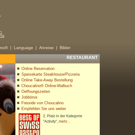
ino® |
Language |
Anreise |
Bilder
RESTAURANT
Online Reservation
Speisekarte Steakhouse/Pizzeria
Online Take-Away Bestellung
Choucalino® Online-Malbuch
Oeffnungszeiten
Jobbörse
Freunde von Choucalino
Empfehlen Sie uns weiter
2. Platz in der Kategorie
"Activity",
mehr....