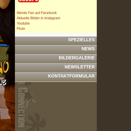
Werde Fan auf Facebook
Aktuelle Bilder in Instagram
Youtube
Flickr
SPEZIELLES
NEWS
Das Original - das Gaucho Steak
Online Choucalino® Malbuch
BILDERGALERIE
NEWSLETTER
KONTAKTFORMULAR
Best of Swiss Gastro
Newsletterabonnenten
Kontaktieren Sie uns
Weitere Bildergalerien
Aktuelle Bilder in Instagram