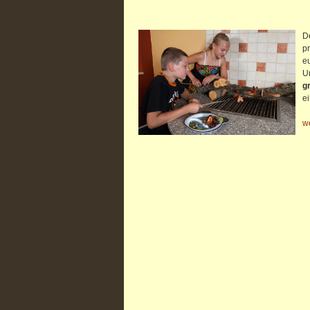
D
pr
eu
U
gr
ei
w