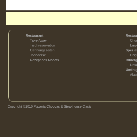
Weiter 
Restaurant
Restau
Take-Away
Chou
Tischreservation
Empf
Oeffnungszeiten
Spezie
Jobboerse
Orig
Rezept des Monats
Bilderg
Unse
Umfra
Aktu
Copyright ©2010 Pizzeria Choucas & Steakhouse Oasis