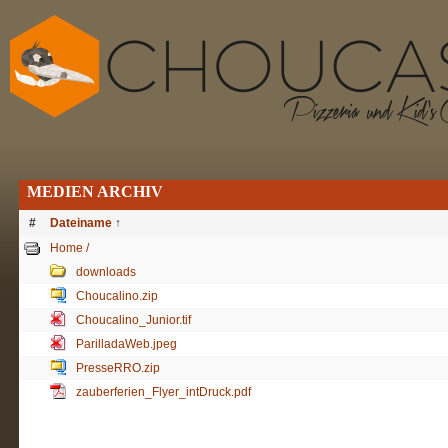
MEDIEN ARCHIV
#
Dateiname
↑
Home /
downloads
Choucalino.zip
Choucalino_Junior.tif
ParilladaWeb.jpeg
PresseRRO.zip
zauberferien_Flyer_intDruck.pdf