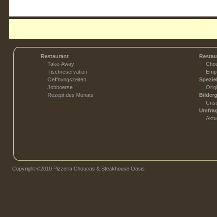
Weiter 
Restaurant
Restau
Take-Away
Chou
Tischreservation
Empf
Oeffnungszeiten
Spezie
Jobboerse
Orig
Rezept des Monats
Bilderg
Unse
Umfra
Aktu
Copyright ©2010 Pizzeria Choucas & Steakhouse Oasis