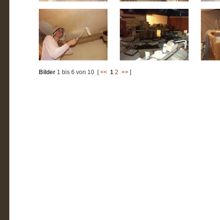
Bilder
1 bis 6 von 10 [
<<
1
2
>>
]