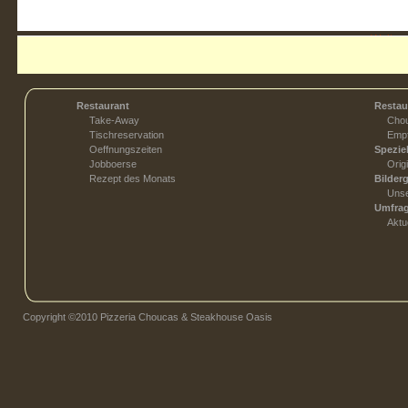
Weiter 
Restaurant
Restau
Take-Away
Chou
Tischreservation
Empf
Oeffnungszeiten
Spezie
Jobboerse
Orig
Rezept des Monats
Bilderg
Unse
Umfra
Aktu
Copyright ©2010 Pizzeria Choucas & Steakhouse Oasis